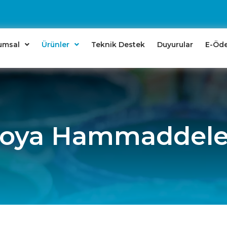
umsal
Ürünler
Teknik Destek
Duyurular
E-Öd
oya Hammaddele