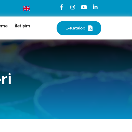
eme
İletişim
E-Katalog
ri