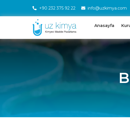
+90 232 375 92 22
info@uzkimya.com
Anasayfa
Kur
B