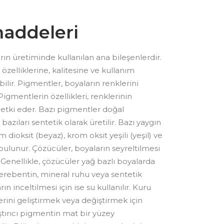
addeleri
n üretiminde kullanılan ana bileşenlerdir.
zelliklerine, kalitesine ve kullanım
ilir. Pigmentler, boyaların renklerini
Pigmentlerin özellikleri, renklerinin
 etki eder. Bazı pigmentler doğal
bazıları sentetik olarak üretilir. Bazı yaygın
dioksit (beyaz), krom oksit yeşili (yeşil) ve
 bulunur. Çözücüler, boyaların seyreltilmesi
r. Genellikle, çözücüler yağ bazlı boyalarda
 terebentin, mineral ruhu veya sentetik
ın inceltilmesi için ise su kullanılır. Kuru
erini geliştirmek veya değiştirmek için
aştırıcı pigmentin mat bir yüzey