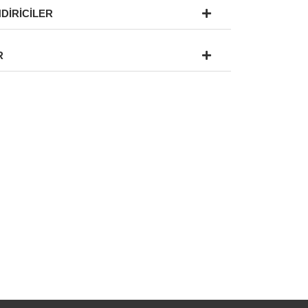
DİRİCİLER
R