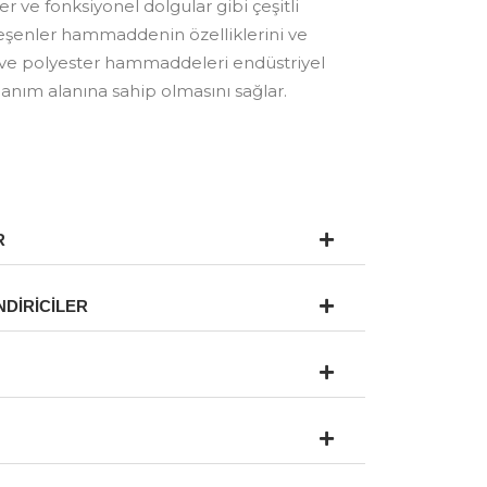
r ve fonksiyonel dolgular gibi çeşitli
leşenler hammaddenin özelliklerini ve
r ve polyester hammaddeleri endüstriyel
anım alanına sahip olmasını sağlar.
R
DİRİCİLER