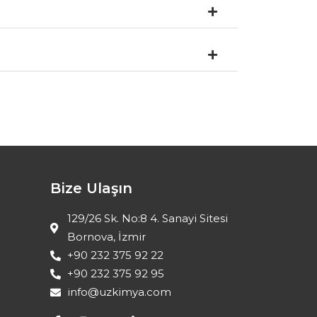
Bize Ulaşın
129/26 Sk. No:8 4. Sanayi Sitesi
Bornova, İzmir
+90 232 375 92 22
+90 232 375 92 95
info@uzkimya.com