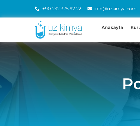
+90 232 375 92 22
info@uzkimya.com
Anasayfa
Kur
Po