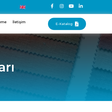
eme
İletişim
E-Katalog
arı