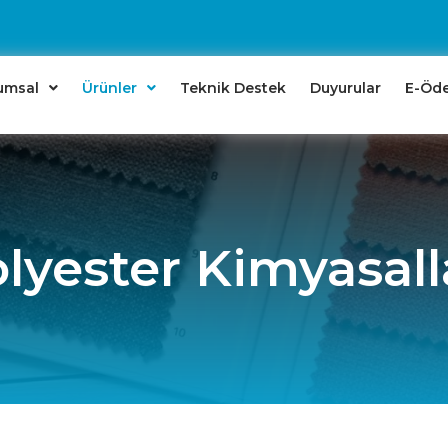
umsal
Ürünler
Teknik Destek
Duyurular
E-Öd
lyester Kimyasall