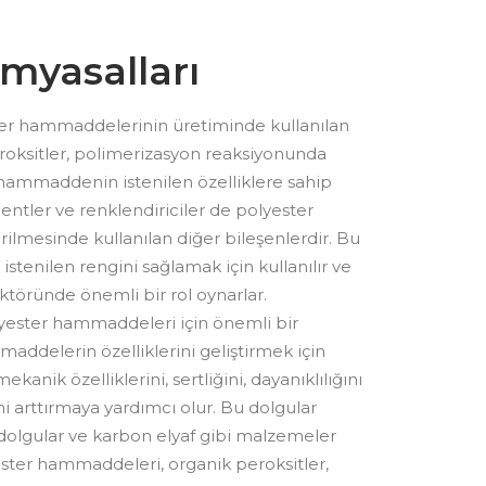
imyasalları
ter hammaddelerinin üretiminde kullanılan
eroksitler, polimerizasyon reaksiyonunda
ve hammaddenin istenilen özelliklere sahip
mentler ve renklendiriciler de polyester
lmesinde kullanılan diğer bileşenlerdir. Bu
enilen rengini sağlamak için kullanılır ve
sektöründe önemli bir rol oynarlar.
yester hammaddeleri için önemli bir
maddelerin özelliklerini geliştirmek için
anik özelliklerini, sertliğini, dayanıklılığını
ini arttırmaya yardımcı olur. Bu dolgular
 dolgular ve karbon elyaf gibi malzemeler
ester hammaddeleri, organik peroksitler,