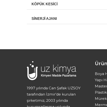
KÖPÜK KESİCİ
SİNERJİ AJANI
Ürün
Boya 
Yapı 
Maste
1997 yılında Can Şafak UZSOY
Plast
tarafından İzmir’de kurulan
Mürek
şirketimiz, 2003 yılında
Merme
kurumsallaşma yolunda