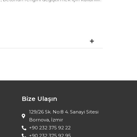
Bize Ulaşın
129/26 Sk. No:8 4. Sanayi Sitesi
Bornova, İzmir
+90 232 375 92 22
+90 232 375 92 95