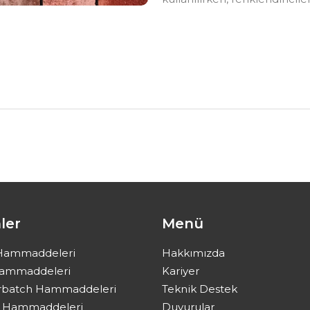
ler
Menü
Hammaddeleri
Hakkımızda
Hammaddeleri
Kariyer
rbatch Hammaddeleri
Teknik Destek
ik Hammaddeleri
Duyurular