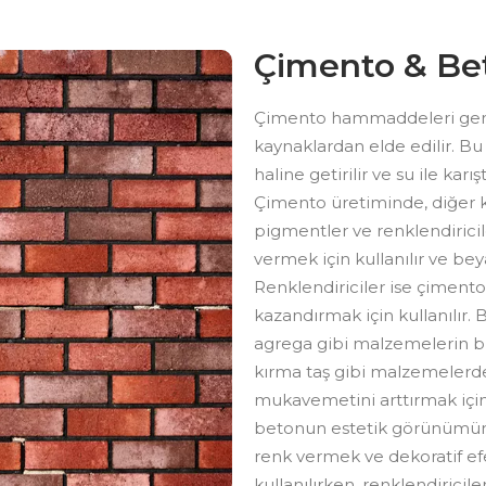
Çimento & Bet
Çimento hammaddeleri genelli
kaynaklardan elde edilir. B
haline getirilir ve su ile karış
Çimento üretiminde, diğer ka
pigmentler ve renklendiricil
vermek için kullanılır ve beya
Renklendiriciler ise çimento
kazandırmak için kullanılır
agrega gibi malzemelerin bir
kırma taş gibi malzemelerde
mukavemetini arttırmak için 
betonun estetik görünümünü 
renk vermek ve dekoratif ef
kullanılırken, renklendiricile