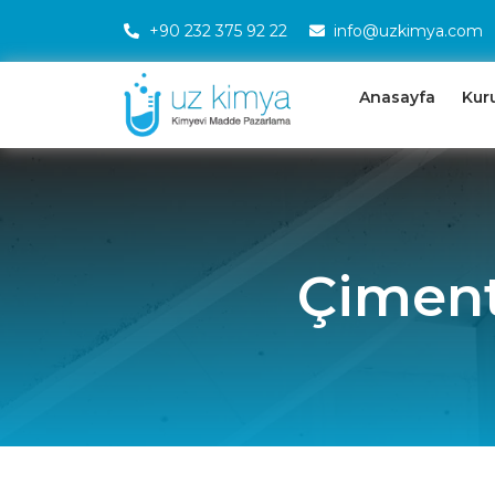
+90 232 375 92 22
info@uzkimya.com
Anasayfa
Kur
Çiment