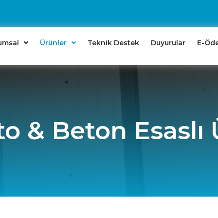
umsal
Ürünler
Teknik Destek
Duyurular
E-Öd
o & Beton Esaslı 