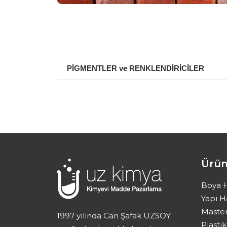
PİGMENTLER ve RENKLENDİRİCİLER
Ürün
Boya 
Yapı 
Maste
1997 yılında Can Şafak UZSOY
Plast