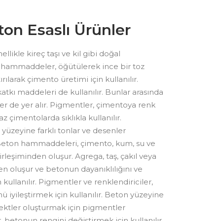
on Esaslı Ürünler
kle kireç taşı ve kil gibi doğal
u hammaddeler, öğütülerek ince bir toz
tırılarak çimento üretimi için kullanılır.
tkı maddeleri de kullanılır. Bunlar arasında
er de yer alır. Pigmentler, çimentoya renk
z çimentolarda sıklıkla kullanılır.
 yüzeyine farklı tonlar ve desenler
. Beton hammaddeleri, çimento, kum, su ve
leşiminden oluşur. Agrega, taş, çakıl veya
n oluşur ve betonun dayanıklılığını ve
kullanılır. Pigmentler ve renklendiriciler,
iyileştirmek için kullanılır. Beton yüzeyine
ektler oluşturmak için pigmentler
r, betonun rengini değiştirmek için kullanılır.