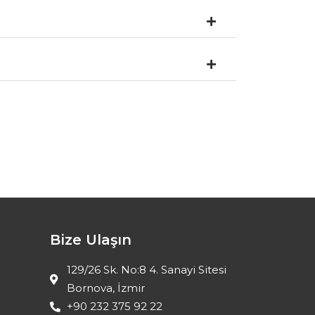
Bize Ulaşın
129/26 Sk. No:8 4. Sanayi Sitesi
Bornova, İzmir
+90 232 375 92 22