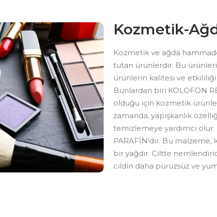
Kozmetik-Ağ
Kozmetik ve ağda hammaddel
tutan ürünlerdir. Bu ürünle
ürünlerin kalitesi ve etkilili
Bunlardan biri KOLOFON REÇİ
olduğu için kozmetik ürünleri
zamanda, yapışkanlık özelliği
temizlemeye yardımcı olur.
PARAFİN’dir. Bu malzeme, koz
bir yağdır. Ciltte nemlendiri
cildin daha pürüzsüz ve yu