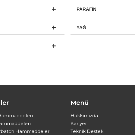
PARAFİN
YAĞ
ler
Menü
Hammaddeleri
Hakkımızda
Hammaddeleri
Kariyer
rbatch Hammaddeleri
Teknik Destek