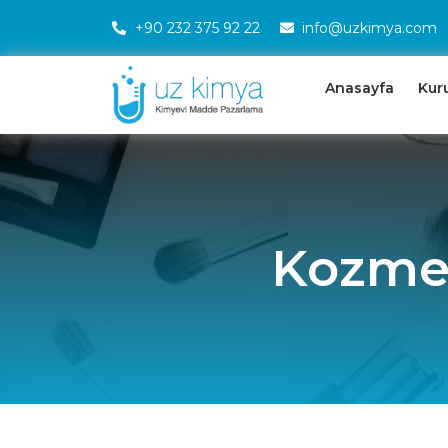
+90 232 375 92 22
info@uzkimya.com
Anasayfa
Kur
Kozme