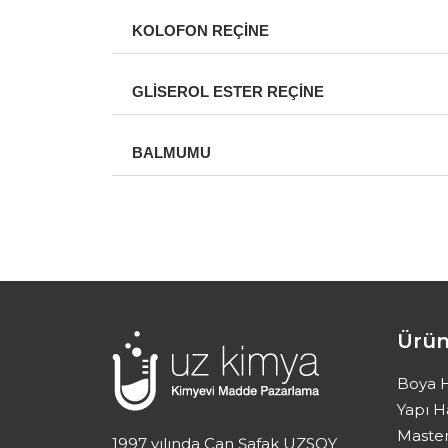
KOLOFON REÇİNE
GLİSEROL ESTER REÇİNE
BALMUMU
Ürün
Boya 
Yapı 
Maste
1997 yılında Can Şafak UZSOY